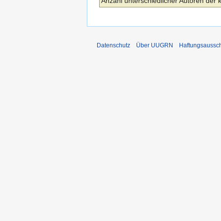
Anzahl unterschiedlicher Autoren der 
Datenschutz
Über UUGRN
Haftungsaussc