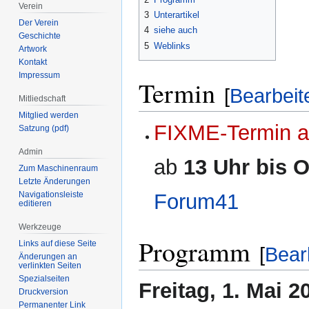
Verein
3
Unterartikel
Der Verein
4
siehe auch
Geschichte
5
Weblinks
Artwork
Kontakt
Impressum
Termin
[
Bearbeit
Mitliedschaft
Mitglied werden
FIXME-Termin a
Satzung (pdf)
Admin
ab
13 Uhr bis 
Zum Maschinenraum
Letzte Änderungen
Forum41
Navigationsleiste
editieren
Werkzeuge
Programm
Links auf diese Seite
[
Bear
Änderungen an
verlinkten Seiten
Spezialseiten
Freitag, 1. Mai 2
Druckversion
Permanenter Link