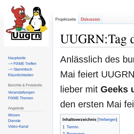
Projektseite
Diskussion
UUGRN
:
Tag 
Zur
Zur
Anlässlich des b
Hauptseite
Navigation
Suche
--> FIXME Treffen
springen
springen
--> Stammtisch
Mai feiert UUGR
Räumlichkeiten
Berichte & Protokolle
lieber mit
Geeks 
Veranstaltungen
FIXME Themen
den ersten Mai fei
Angebote
Wissen
Inhaltsverzeichnis
Dienste
Video-Kanal
1
Termin
2
Programm